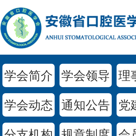
学会简介
学会领导
理
学会动态
通知公告
党
分支机构
规章制度
会